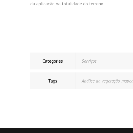
da aplicação na totalidade do terreno.
Categories
Serviços
Tags
Análise da vegetação
,
mapea