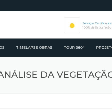
Serviços Certificados
100% de Satisafação
OS
TIMELAPSE OBRAS
TOUR 360°
PROJET
ÃO VIDEO &
AFIA
ANÁLISE DA VEGETAÇÃ
IMOBILIÁRIOS
OUR360
FIA COMERCIAL E