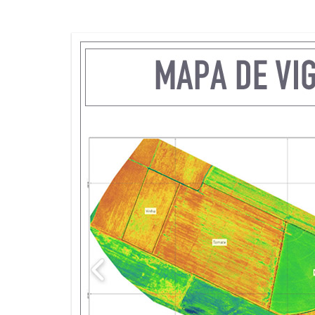
INDUSTR
TIMELAP
ACOMPA
OBRAS 
MAPEAM
INSPEÇÃ
INSPEÇ
INSPEÇÃ
TELECO
NR13 IN