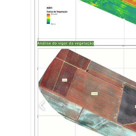
TUBULA
INSPEÇÃ
LAUDO V
VIZINHA
LAUDOS 
MARQUI