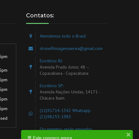
Contatos:
Atendemos todo o Brasil
dronefilmagemaerea@gmail.com
 5pm
Escritório RJ:
Avenida Prado Júnior, 48 –
 5pm
Copacabana - Copacabana
 5pm
Escritório SP:
 5pm
Avenida Nações Unidas, 14171 -
Chácara Itaim
 5pm
 5pm
(11)91714-1342
Whatsapp
(21)98255-1985
osed
Orçamentos serão enviados
exclusivamente por e-mail ou
💬 Fale conosco agora