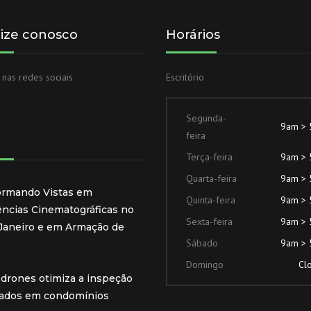
lize conosco
Horários
 nas redes sociais
Escritório
Segunda-
9am >
feira
Terça-feira
9am >
Quarta-feira
9am >
ormando Vistas em
Quinta-feira
9am >
ências Cinematográficas no
Sexta-feira
9am >
 Janeiro e em Armação de
Sábado
9am >
Domingo
Cl
drones otimiza a inspeção
hados em condomínios