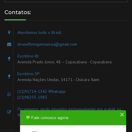
Contatos:
Atendemos todo o Brasil
dronefilmagemaerea@gmail.com
Escritório RJ:
Avenida Prado Júnior, 48 – Copacabana - Copacabana
Escritório SP:
Avenida Nações Unidas, 14171 - Chácara Itaim
(11)91714-1342
Whatsapp
(21)98255-1985
Orçamentos serão enviados exclusivamente por e-mail ou
WhatsApp
💬 Fale conosco agora