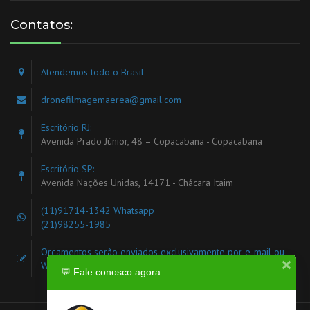
Contatos:
Atendemos todo o Brasil
dronefilmagemaerea@gmail.com
Escritório RJ:
Avenida Prado Júnior, 48 – Copacabana - Copacabana
Escritório SP:
Avenida Nações Unidas, 14171 - Chácara Itaim
(11)91714-1342
Whatsapp
(21)98255-1985
Orçamentos serão enviados exclusivamente por e-mail ou
WhatsApp
💬 Fale conosco agora