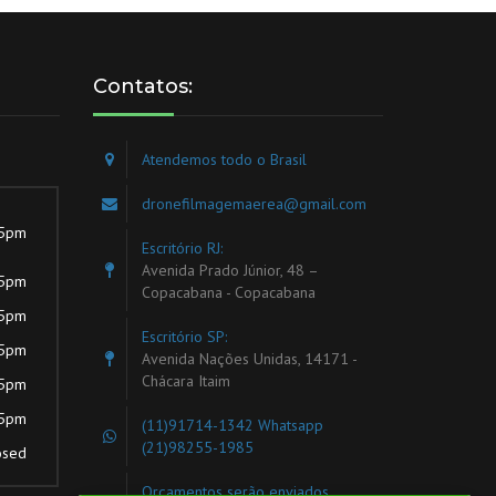
Contatos:
Atendemos todo o Brasil
dronefilmagemaerea@gmail.com
 5pm
Escritório RJ:
Avenida Prado Júnior, 48 –
 5pm
Copacabana - Copacabana
 5pm
Escritório SP:
 5pm
Avenida Nações Unidas, 14171 -
Chácara Itaim
 5pm
 5pm
(11)91714-1342
Whatsapp
(21)98255-1985
osed
Orçamentos serão enviados