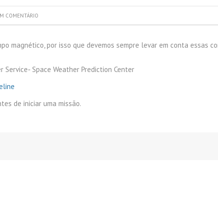
ÇÕES
M COMENTÁRIO
O PREDIAL
mpo magnético, por isso que devemos sempre levar em conta essas 
ISTORIA DE
NÇA
her Service- Space Weather Prediction Center
eline
DE INSPEÇÃO DE
SES
tes de iniciar uma missão.