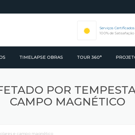
Serviços Certificados
100% de Satisafação
OS
TIMELAPSE OBRAS
TOUR 360°
PROJET
ÃO VIDEO &
AFIA
FETADO POR TEMPESTA
CAMPO MAGNÉTICO
IMOBILIÁRIOS
OUR360
FIA COMERCIAL E
solares e campo magnético