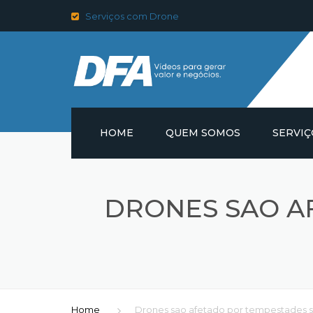
Serviços com Drone
HOME
QUEM SOMOS
SERVIÇ
PRODUÇ
FOTOGR
DRONES SAO A
VIDEOS 
ULTRAT
FOTOGRA
Home
Drones sao afetado por tempestades 