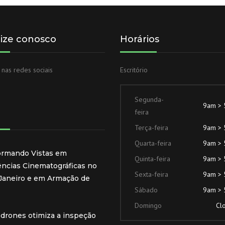
lize conosco
Horários
 nas redes sociais
Escritório
Segunda-
9am >
feira
Terça-feira
9am >
Quarta-feira
9am >
ormando Vistas em
Quinta-feira
9am >
ências Cinematográficas no
Sexta-feira
9am >
 Janeiro e em Armação de
Sábado
9am >
Domingo
Cl
drones otimiza a inspeção