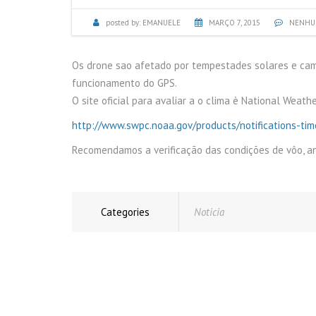
TUBULA
posted by:
EMANUELE
MARÇO 7, 2015
NENHU
INSPEÇÃ
Os drone sao afetado por tempestades solares e ca
LAUDO V
funcionamento do GPS.
VIZINHA
O site oficial para avaliar a o clima è National Weat
http://www.swpc.noaa.gov/products/notifications-tim
LAUDOS 
MARQUI
Recomendamos a verificação das condições de vôo, an
Categories
Noticia