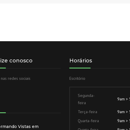
lize conosco
Horários
 nas redes sociais
Escritório
Segunda-
9am >
feira
Terça-feira
9am >
Quarta-feira
9am >
ormando Vistas em
Quinta-feira
9am >