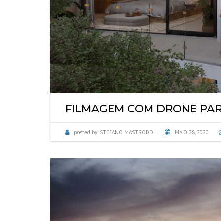
TUBULA
INSPEÇÃ
LAUDO V
VIZINHA
LAUDOS 
MARQUI
FILMAGEM COM DRONE PAR
posted by:
STEFANO MASTRODDI
MAIO 28, 2020