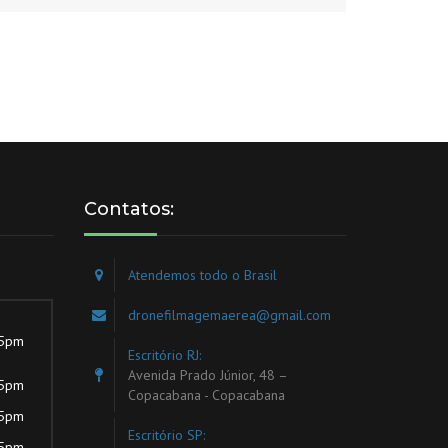
Contatos:
Atendemos todo o Brasil
dronefilmagemaerea@gmail.com
 5pm
Escritório RJ:
Avenida Prado Júnior, 48 –
 5pm
Copacabana - Copacabana
 5pm
Escritório SP:
 5pm