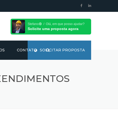
Stefano🟢 / Olá, em que posso ajudar?
Solicite uma proposta agora
OS
CONTATO
SOLICITAR PROPOSTA
EENDIMENTOS