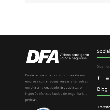
Socia
Siga-nos
Produção de vídeos institucionais da sua
empresa com imagens aéreas e terrestres
em altíssima qualidade. Especialistas em
Blog
inspeção técnicas, laudos de engenharia e
perícias.
Transf