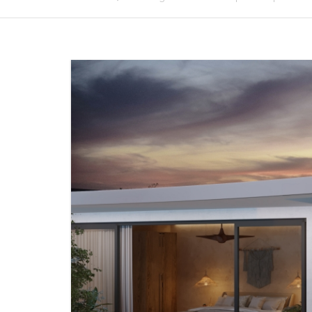
INDUSTR
TIMELAP
ACOMPA
OBRAS 
MAPEAM
INSPEÇÃ
INSPEÇ
INSPEÇÃ
TELECO
NR13 IN