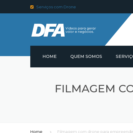
Serviços com Drone
HOME
QUEM SOMOS
SERVIÇ
PRODUÇ
FOTOGR
FILMAGEM C
VIDEOS 
ULTRAT
FOTOGRA
Home
Filmagem com drone para empreendime