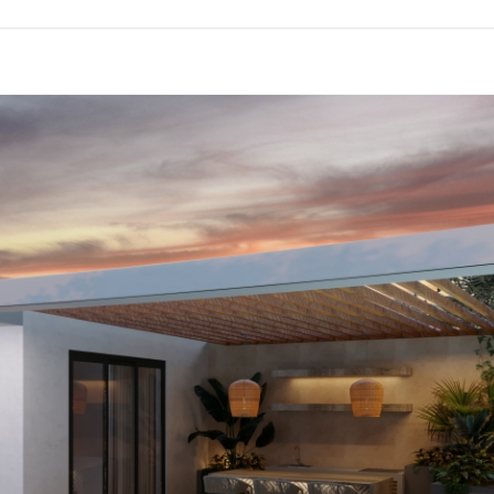
IAL
SE OBRAS
NHAMENTO DE
COM DRONE
ENTO
O INDUTRIAL
ÃO TERMOGRÁFICA
O DE TORRES DE
MUNICAÇÃO
SPEÇÕES EM