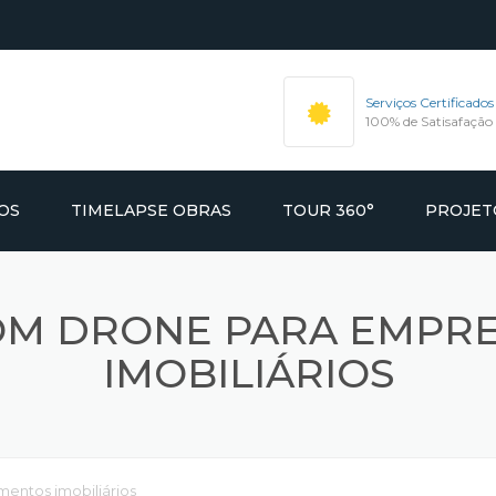
Serviços Certificados
100% de Satisafação
OS
TIMELAPSE OBRAS
TOUR 360°
PROJET
ÃO VIDEO &
AFIA
OM DRONE PARA EMPR
IMOBILIÁRIOS
IMOBILIÁRIOS
OUR360
FIA COMERCIAL E
ntos imobiliários