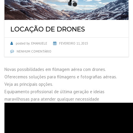
LOCAÇÃO DE DRONES
posted by:
EMANUELE
FEVEREIRO 11, 2015
NENHUM COMENTÁRIO
Novas possibilidades em filmagem aérea com drones.
Oferecemos soluções para filmagens e fotografias aéreas.
Veja as principais opções.
Equipamento profissional de última geração e ideias
maravilhosas para atender qualquer necessidade