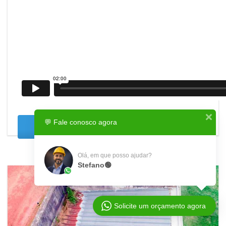
💬 Fale conosco agora
READ MORE
Olá, em que posso ajudar?
Stefano🟢
Solicite um orçamento agora